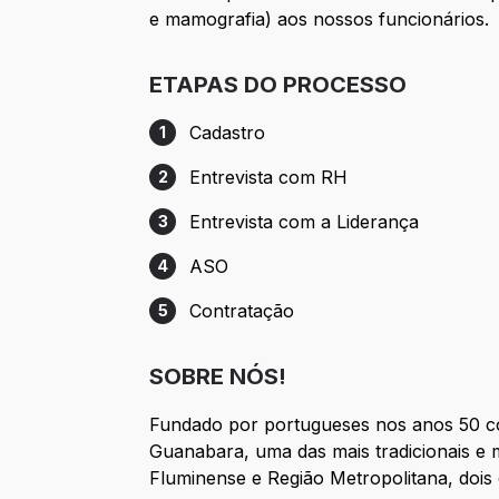
e mamografia) aos nossos funcionários.
ETAPAS DO PROCESSO
Cadastro
1
Etapa 1: Cadastro
Entrevista com RH
2
Etapa 2: Entrevista com RH
Entrevista com a Liderança
3
Etapa 3: Entrevista com a Liderança
ASO
4
Etapa 4: ASO
Contratação
5
Etapa 5: Contratação
SOBRE NÓS!
Fundado por portugueses nos anos 50 
Guanabara, uma das mais tradicionais e m
Fluminense e Região Metropolitana, dois c