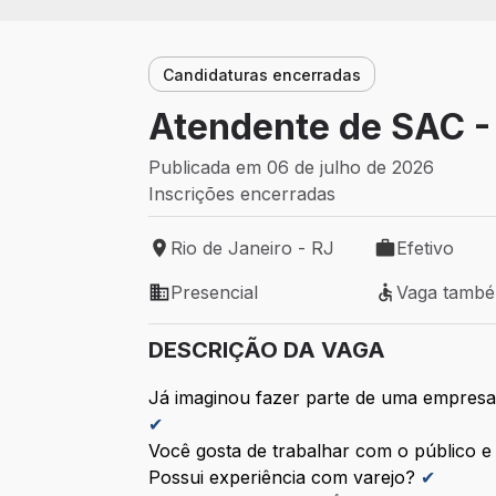
Candidaturas encerradas
Atendente de SAC -
Publicada em 06 de julho de 2026
Inscrições encerradas
Rio de Janeiro - RJ
Efetivo
Local de trabalho: Rio de Janeiro - RJ
Tipo de vaga: 
Presencial
Vaga tamb
Modelo de trabalho: Presencial
Vaga também 
DESCRIÇÃO DA VAGA
Já imaginou fazer parte de uma empresa
✔
Você gosta de trabalhar com o público 
Possui experiência com varejo?
✔