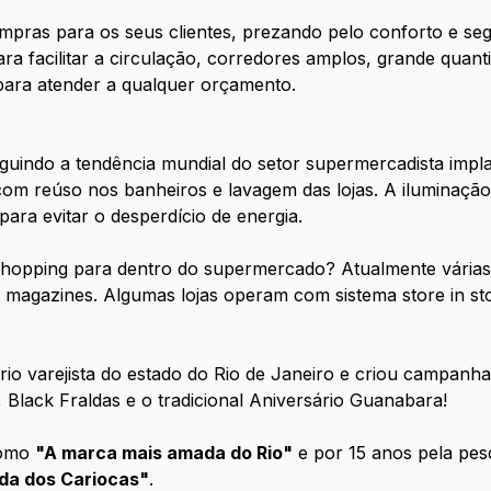
ompras para os seus clientes, prezando pelo conforto e s
ra facilitar a circulação, corredores amplos, grande quan
 para atender a qualquer orçamento.
indo a tendência mundial do setor supermercadista impla
com reúso nos banheiros e lavagem das lojas. A iluminação
 para evitar o desperdício de energia.
 shopping para dentro do supermercado? Atualmente vária
s magazines. Algumas lojas operam com sistema store in st
o varejista do estado do Rio de Janeiro e criou campan
lack Fraldas e o tradicional Aniversário Guanabara!
 como
"A marca mais amada do Rio"
e por 15 anos pela pe
da dos Cariocas"
.